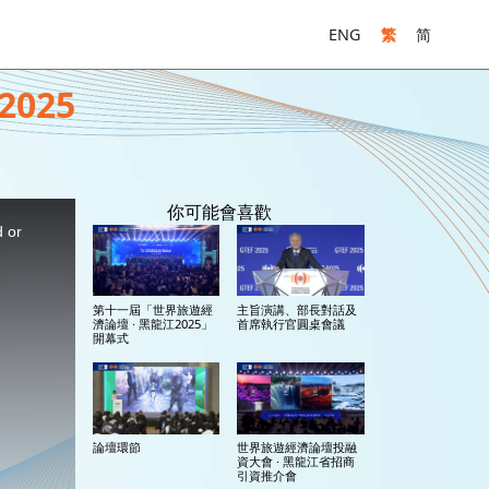
ENG
繁
简
025
你可能會喜歡
d or
第十一屆「世界旅遊經
主旨演講、部長對話及
濟論壇 · 黑龍江2025」
首席執行官圓桌會議
開幕式
論壇環節
世界旅遊經濟論壇投融
資大會 · 黑龍江省招商
引資推介會