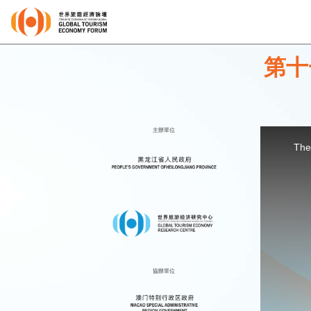
第十
主辦單位
This
is
a
The
modal
window.
協辦單位