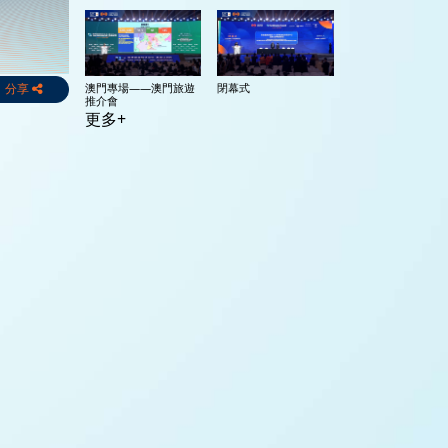
分享
澳門專場——澳門旅遊
閉幕式
推介會
更多+