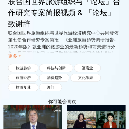
联合国世界旅游组织与「论坛」合
作研究专案简报视频 & 「论坛」
致谢辞
联合国世界旅游组织与世界旅游经济研究中心共同發佈
第七份合作研究专案简报，《亚洲旅游趋势调研报告-
2020年版》就亚洲的旅游业的最新趋势和前景进行分
析，展示亚洲各国如何采取措施缓减新冠疫情的影响，
更多 +
从而刺激经济復苏，报告更将澳门订为案例。报告亦强
调旅游业和社区發展的重要性，指出乡郊旅游的發展潜
旅游趋势
科技与创新
酒店业
力。
旅游经济
消费趋势
文化旅游
旅游复苏
澳门
你可能会喜欢