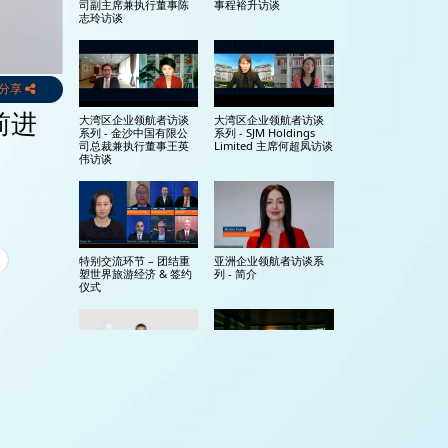
司副主席兼执行董事陈
事程裕升访谈
志玲访谈
分享
前进
大湾区企业领航者访谈
大湾区企业领航者访谈
系列 - 金沙中国有限公
系列 - SJM Holdings
司总裁兼执行董事王英
Limited 主席何超凤访谈
伟访谈
特别交流环节 – 团结重
亚洲企业领航者访谈系
塑世界旅游经济 & 签约
列 - 简介
仪式
全球领袖特别环节:酒
全球领袖特别环节:酒
店、航空与科技，旅游
店、航空与科技，旅游
业前进的道路 - 梁建章
业前进的道路 - 简介
(携程集团)
更多+