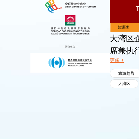
Live
Channels
大湾区
筹办单位
席兼执
更多 +
旅游趋势
大湾区