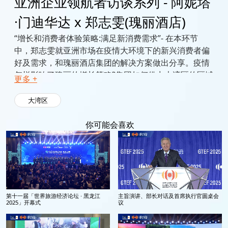
亚洲企业领航者访谈系列 - 阿妮塔
·门迪华达 x 郑志雯(瑰丽酒店)
“增长和消费者体验策略:满足新消费需求”- 在本环节
中，郑志雯就亚洲市场在疫情大环境下的新兴消费者偏
好及需求，和瑰丽酒店集团的解决方案做出分享。疫情
怎样影响了瑰丽的增长策略?集团如何借力大湾区的区域
更多 +
发展?
大湾区
你可能会喜欢
第十一届「世界旅游经济论坛 · 黑龙江
主旨演讲、部长对话及首席执行官圆桌会
2025」开幕式
议