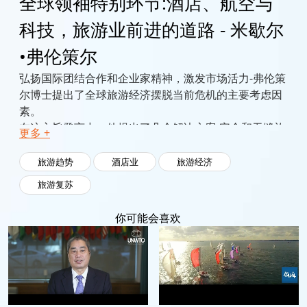
全球领袖特别环节:酒店、航空与
科技，旅游业前进的道路 - 米歇尔
•弗伦策尔
弘扬国际团结合作和企业家精神，激发市场活力-弗伦策
尔博士提出了全球旅游经济摆脱当前危机的主要考虑因
素。
在这主旨發言中，他提出了几个解决方案:安全和无缝旅
更多 +
游担任着怎样的角色?业界如何提高其应变力?为什么创
新变得比以往任何时候都更加关键
旅游趋势
酒店业
旅游经济
旅游复苏
你可能会喜欢