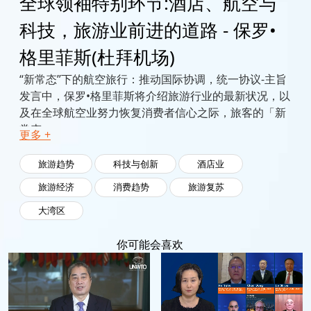
全球领袖特别环节:酒店、航空与
科技，旅游业前进的道路 - 保罗•
格里菲斯(杜拜机场)
“新常态”下的航空旅行：推动国际协调，统一协议-主旨
发言中，保罗•格里菲斯将介绍旅游行业的最新状况，以
及在全球航空业努力恢复消费者信心之际，旅客的「新
常态」。
更多 +
格里菲斯先生谈到杜拜机场如何回应不断变化的形势，
并就航空业复苏所需的最关键措施分享见解。
旅游趋势
科技与创新
酒店业
旅游经济
消费趋势
旅游复苏
大湾区
你可能会喜欢