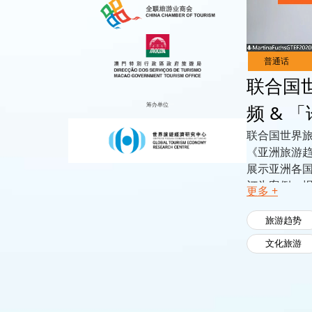
Live
Channels
联合国
筹办单位
频 & 
联合国世界
《亚洲旅游趋
展示亚洲各
订为案例。
更多 +
旅游趋势
文化旅游