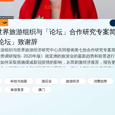
世界旅游组织与「论坛」合作研究专案
「论坛」致谢辞
旅游组织与世界旅游经济研究中心共同發佈第七份合作研究专案
势调研报告- 2020年版》就亚洲的旅游业的最新趋势和前景进
国如何采取措施缓减新冠疫情的影响，从而刺激经济復苏，报告
报告亦强调旅游业和社区發展的重要性，指出乡郊旅游的發展潜
科技与创新
酒店业
旅游经济
消费趋势
旅游复苏
澳门