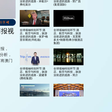
业前进的道路 - 米歇尔•
业前进的道路 - 郭广昌
弗伦策尔
(复星国际)
分享
简报视
全球领袖特别环节:酒
全球领袖特别环节:酒
店、航空与科技，旅游
店、航空与科技，旅游
业前进的道路 - 保罗•格
业前进的道路 - 克里斯
里菲斯(杜拜机场)
多夫•纳塞塔(希尔顿酒店
集团)
简报，
行分析，
更将澳门
力。
全球领袖特别环节:酒
全球领袖特别环节:酒
店、航空与科技，旅游
店、航空与科技，旅游
业前进的道路 - 梁建章
业前进的道路 - 简介
(携程集团)
澳门成功故事：公私营
“世界旅游经济论坛
合作促进旅游经济恢复
2020”开幕典礼