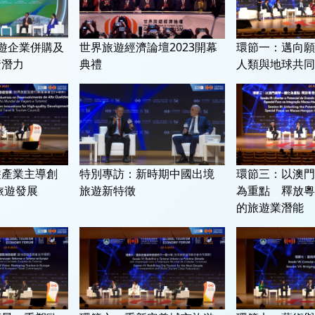
遊企業併購及
世界旅遊經濟論壇2023開幕
環節一：邁向願景
資潛力
典禮
人類與地球共同
遊產業主導創
特別專訪：新時期中國出境
環節三：以澳門
旅遊發展
旅遊新特徵
為重點 釋放粵
的旅遊業潛能