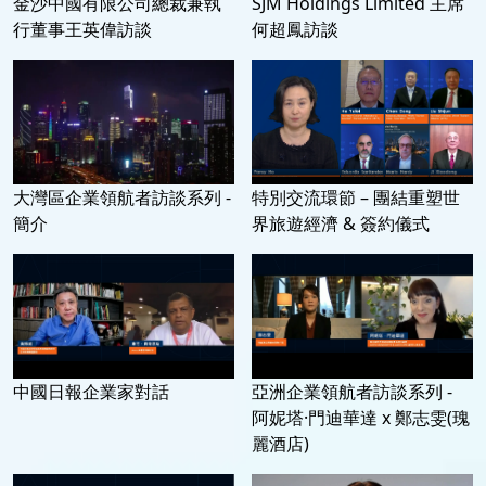
金沙中國有限公司總裁兼執
SJM Holdings Limited 主席
行董事王英偉訪談
何超鳳訪談
大灣區企業領航者訪談系列 -
特別交流環節 – 團結重塑世
簡介
界旅遊經濟 & 簽約儀式
中國日報企業家對話
亞洲企業領航者訪談系列 -
阿妮塔·門迪華達 x 鄭志雯(瑰
麗酒店)