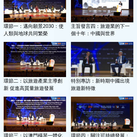
環節一：邁向願景2030：使
主旨發言四：旅遊業的下一
人類與地球共同繁榮
個十年：中國與世界
環節二：以旅遊產業主導創
特別專訪：新時期中國出境
新 促進高質量旅遊發展
旅遊新特徵
環節三：以澳門橫琴一體化
環節四：關注可持續發展：