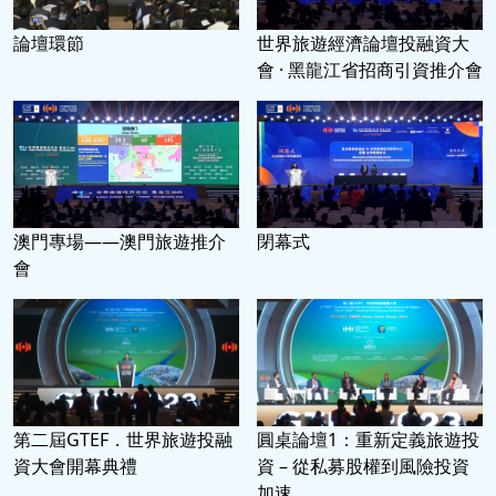
論壇環節
世界旅遊經濟論壇投融資大
會 · 黑龍江省招商引資推介會
澳門專場——澳門旅遊推介
閉幕式
會
第二屆GTEF．世界旅遊投融
圓桌論壇1：重新定義旅遊投
資大會開幕典禮
資 – 從私募股權到風險投資
加速