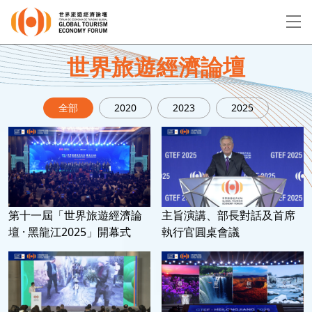
EN
繁
简
世界旅遊經濟論壇
全部
2020
2023
2025
關於論壇
論壇議程
演講者
第十一屆「世界旅遊經濟論
主旨演講、部長對話及首席
壇 · 黑龍江2025」開幕式
執行官圓桌會議