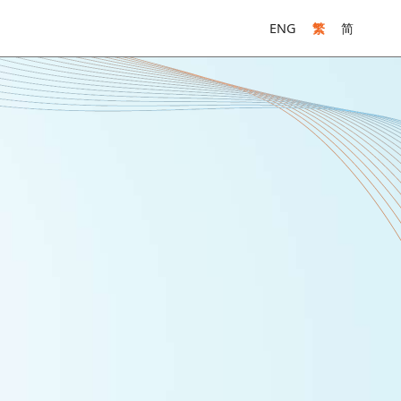
ENG
繁
简