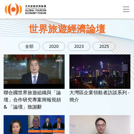
EN
繁
简
世界旅遊經濟論壇
全部
2020
2023
2025
關於論壇
論壇議程
演講者
聯合國世界旅遊組織與「論
大灣區企業領航者訪談系列 -
壇」合作研究專案簡報視頻
簡介
& 「論壇」致謝辭