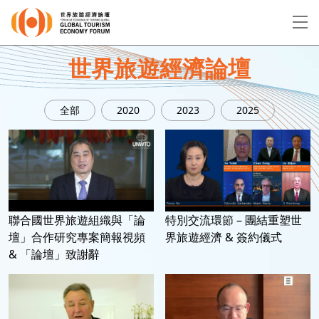
EN
繁
简
世界旅遊經濟論壇
全部
2020
2023
2025
關於論壇
論壇議程
演講者
聯合國世界旅遊組織與「論
特別交流環節 – 團結重塑世
壇」合作研究專案簡報視頻
界旅遊經濟 & 簽約儀式
& 「論壇」致謝辭