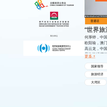
Live
Channels
“世界旅
筹办单位
何厚铧，中
欧阳瑜，澳门
高云龙，中
界旅游经济论
更多 +
祖拉布•波洛
郝远，中国人
国家领导
张文兵，湖北
旅游经济
艾哈迈德•哈
大湾区
格洛丽亚•格
坛荣誉主席