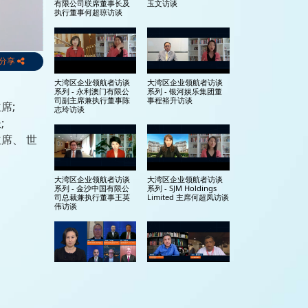
有限公司联席董事长及
玉文访谈
执行董事何超琼访谈
分享
大湾区企业领航者访谈
大湾区企业领航者访谈
系列 - 永利澳门有限公
系列 - 银河娱乐集团董
司副主席兼执行董事陈
事程裕升访谈
席;
志玲访谈
;
席、 世
大湾区企业领航者访谈
大湾区企业领航者访谈
系列 - 金沙中国有限公
系列 - SJM Holdings
司总裁兼执行董事王英
Limited 主席何超凤访谈
伟访谈
游经济论
特别交流环节 – 团结重
中国日报企业家对话
塑世界旅游经济 & 签约
仪式