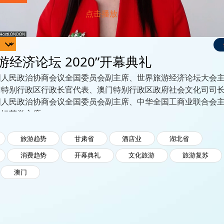
游经济论坛 2020”开幕典礼
国人民政治协商会议全国委员会副主席、世界旅游经济论坛大会主
特别行政区行政长官代表、澳门特别行政区政府社会文化司司长
国人民政治协商会议全国委员会副主席、中华全国工商业联合会主
坛荣誉主席;
利卡什维利，联合国世界旅游组织秘书长;
民政治协商会议甘肃省委员会副主席;
旅游趋势
甘肃省
酒店业
湖北省
省人民政府副省长;
消费趋势
开幕典礼
文化旅游
旅游复苏
提卜，沙特阿拉伯旅游部部长;
澳门
瓦拉•曼索，世界旅游及旅行理事会总裁兼首席 执行官、世界旅