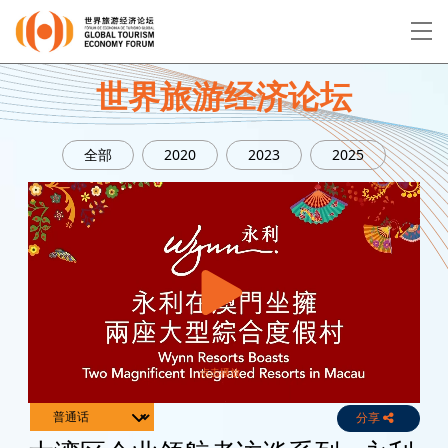
EN
繁
简
世界旅游经济论坛
全部
2020
2023
2025
关于论坛
论坛议程
演讲者
分享
Live
Channels