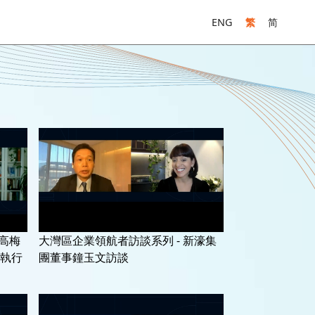
ENG
繁
简
美高梅
大灣區企業領航者訪談系列 - 新濠集
執行
團董事鐘玉文訪談