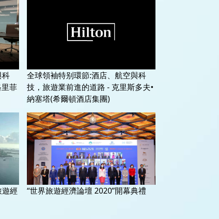
與科
全球領袖特别環節:酒店、航空與科
格里菲
技，旅遊業前進的道路 - 克里斯多夫•
納塞塔(希爾頓酒店集團)
旅遊經
“世界旅遊經濟論壇 2020”開幕典禮