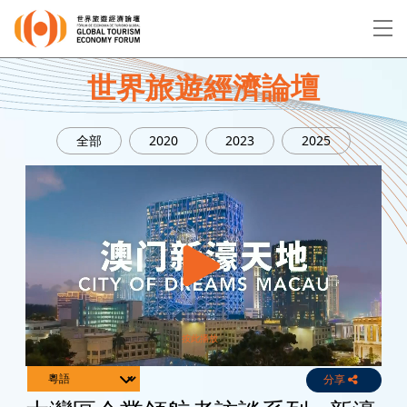
EN
繁
简
世界旅遊經濟論壇
全部
2020
2023
2025
關於論壇
論壇議程
演講者
分享
Live
Channels