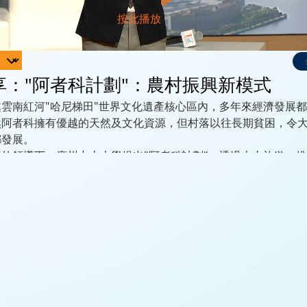
享："阿者科計劃"：農村振興新模式
雲南紅河"哈尼梯田"世界文化遺產核心區內，多年來經濟發展
然阿者科擁有優越的天然及文化資源，但村落以往長期貧困，令
鄉發展。
的領導下，廣州中山大學提出"阿者科計劃"，透過本土旅遊，
。這個計劃也成功讓阿者科村脫貧，改善了不少村民的生活，並
個環節，保繼剛教授將分享這個獨特的計劃是如何改變農村的未
過投資振興鄉村。
山大學經濟與管理學部副主任、第十六屆聯合國世界旅遊組織尤
合國世界旅遊組織旅遊可持續發展觀測點管理與監測中心主任、
分會會長 (中國內地)