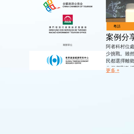
Live
Channels
案例分
籌辦單位
阿者科村位處
少挑戰。雖
民都選擇離
在保繼剛教授
更多 +
可持續發展
機會。在這
傳統，並透
講者
保繼剛，中
得獎者、聯
協會旅遊教育