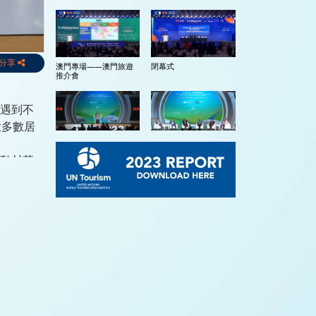
分享
澳門專場——澳門旅遊
閉幕式
推介會
都遇到不
大多數居
第二屆GTEF．世界旅遊
圓桌論壇1：重新定義旅
投融資大會開幕典禮
遊投資 – 從私募股權到
推動村落
風險投資加速
帶來就業
來，傳承
Banner
圓桌論壇2：新時期中國
圓桌論壇3：發現投資機
利西斯獎
旅遊投資與合作機遇
會 – 澳門文旅投資機會
與粵澳合作潛力
中國旅遊