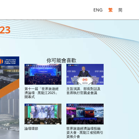
ENG
繁
简
23
你可能會喜歡
第十一屆「世界旅遊經
主旨演講、部長對話及
濟論壇 · 黑龍江2025」
首席執行官圓桌會議
開幕式
論壇環節
世界旅遊經濟論壇投融
資大會 · 黑龍江省招商引
資推介會