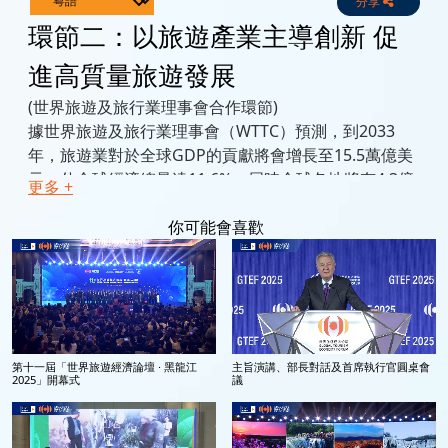
分享
Live
Channels
環節二：以旅遊產業主導創新 促
進高質量旅遊發展
(世界旅遊及旅行業理事會合作環節)
據世界旅遊及旅行業理事會（WTTC）預測，到2033
年，旅遊業對於全球GDP的貢獻將會增長至15.5萬億美
元，佔全球經濟總量達11.6%，屆時全球各地將有4.3億
更多 +
人任職於旅遊業，達到全球勞動人口的12%。若要確保
旅遊業的增長勢頭，並釋放出旅遊業的潛能，意味著旅
你可能會喜歡
遊業需要加強其創新的水平。
本討論環節將與世界旅遊及旅行業理事會合作，從旅遊
行業的視角出發，檢視創新與高質量發展如何重塑全球
旅遊經濟。其中，科技將會扮演著重要角色，成為安
全、無縫旅行體驗的關鍵推動因素。數字化轉型將對
第十一屆「世界旅遊經濟論壇 · 黑龍江
主旨演講、部長對話及首席執行官圓桌會
“願景2030” 帶來什麼作用？如何令創新更好地服務當地
2025」開幕式
議
社區，尤其是社區中的青年及中小企業？數字化轉型如
何釋放旅遊業的潛能？旅遊及旅行業應如何保持其與創
新的相關性，並繼續適應瞬息萬變的消費趨勢？科技創