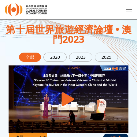
EN
繁
简
第十屆世界旅遊經濟論壇 • 澳
門2023
關於論壇
全部
2020
2023
2025
論壇議程
演講者