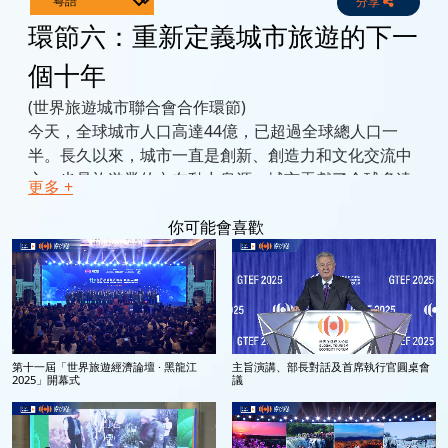
分享
Live
Channels
環節六：重新定義城市旅遊的下一
個十年
(世界旅遊城市聯合會合作環節)
今天，全球城市人口高達44億，已超過全球總人口一
半。長久以來，城市一直是創新、創造力和文化交流中
心，也是旅遊業的內在動力泉源。城市貢獻了全球多達
更多 +
80%的GDP，且未來十年仍會不斷增長。城市仍然是具
標誌性的旅遊目的地，是吸引旅客的主要景點。預計在
你可能會喜歡
未來十年，旅遊業佔主要城市經濟活動中的份額將會增
加。
此次討論環節將與世界旅遊城市聯合會（WTCF）合
作，將展示對未來城市旅遊的觀點，並共同探討旅遊業
如何幫助城市不但成為旅遊好去處，更成為宜居之地。
第十一屆「世界旅遊經濟論壇 · 黑龍江
主旨演講、部長對話及首席執行官圓桌會
有哪些基礎建設及旅遊產品正在改變著城市？智慧城市
2025」開幕式
議
建設如何釋放旅遊業的商業發展潛力？會展、娛樂及體
育盛事如何改變城市旅遊？有哪些創新舉措將會改變我
們對城市旅遊的認識？市中心的文化遺產保護與活化將