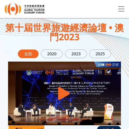
EN
繁
简
第十屆世界旅遊經濟論壇 • 澳
門2023
關於論壇
全部
2020
2023
2025
論壇議程
演講者