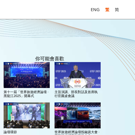
ENG
繁
简
你可能會喜歡
第十一屆「世界旅遊經濟論壇 ·
主旨演講、部長對話及首席執
黑龍江2025」開幕式
行官圓桌會議
論壇環節
世界旅遊經濟論壇投融資大會 ·