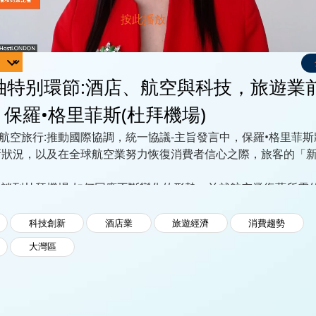
袖特别環節:酒店、航空與科技，旅遊業
- 保羅•格里菲斯(杜拜機場)
的航空旅行:推動國際協調，統一協議-主旨發言中，保羅•格里菲
新狀況，以及在全球航空業努力恢復消費者信心之際，旅客的「
生談到杜拜機場 如何回應不斷變化的形勢，並就航空業復蘇所需
解。
科技創新
酒店業
旅遊經濟
消費趨勢
大灣區