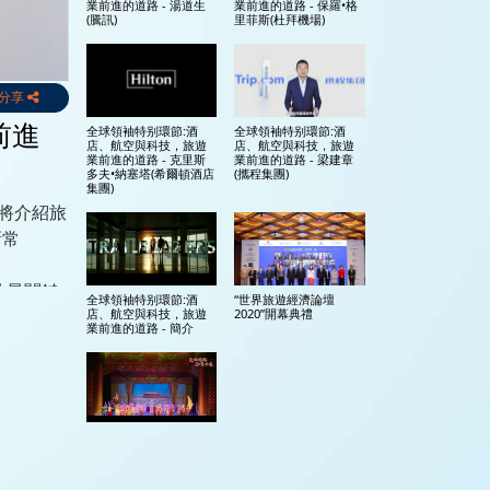
業前進的道路 - 湯道生
業前進的道路 - 保羅•格
(騰訊)
里菲斯(杜拜機場)
分享
前進
全球領袖特别環節:酒
全球領袖特别環節:酒
店、航空與科技，旅遊
店、航空與科技，旅遊
業前進的道路 - 克里斯
業前進的道路 - 梁建章
多夫•納塞塔(希爾頓酒店
(攜程集團)
集團)
斯將介紹旅
新常
的最關鍵
全球領袖特别環節:酒
“世界旅遊經濟論壇
店、航空與科技，旅遊
2020”開幕典禮
業前進的道路 - 簡介
主賓省：甘肅特別環節
更多+