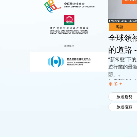
Live
Channels
全球領
籌辦單位
的道路 
“新常態”下
遊行業的最
態」。
格里菲斯先
更多 +
措施分享見
旅遊趨勢
旅遊復蘇