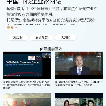
中国日报企业家对话
这特别对话由《中国日报》主持，将重点介绍航空业在
旅游业復苏方面的重要作用。
托尼·费尔南德斯将分享他对当前充满挑战的经济形势
下，航空业生存战略和旅游业復苏的见解。
更多 +
酒店业
旅游复苏
大湾区
你可能会喜欢
亚太旅游协会与世界旅游经济论坛合作环
联合国世界旅游组织与「论坛」合作研究
节: 通过消费者信心分析在“新常态”下的最
专案简报视频 & 「论坛」致谢辞
佳实践