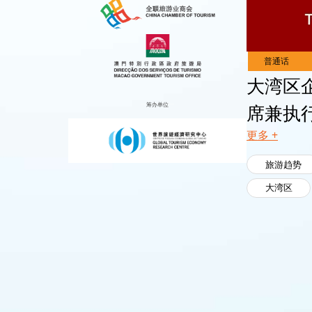
Live
Channels
大湾区
筹办单位
席兼执
更多 +
旅游趋势
大湾区