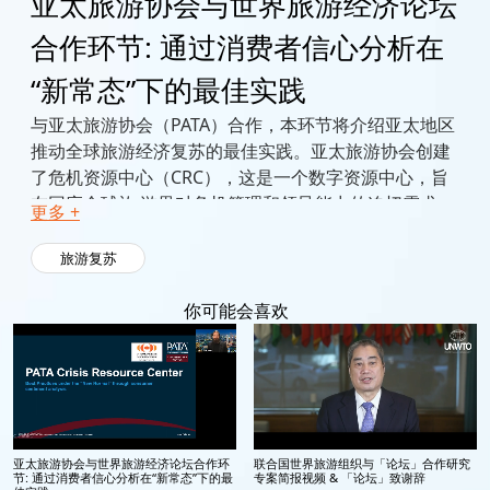
亚太旅游协会与世界旅游经济论坛
合作环节: 通过消费者信心分析在
“新常态”下的最佳实践
与亚太旅游协会（PATA）合作，本环节将介绍亚太地区
推动全球旅游经济复苏的最佳实践。亚太旅游协会创建
了危机资源中心（CRC），这是一个数字资源中心，旨
在回应全球旅 游界对危机管理和领导能力的迫切需求。
更多 +
危机资源中心协助旅游业实体评估其复苏状况，并提供
实用工具来帮助他们规划复苏方案。在本届论坛期间，
旅游复苏
危机资源中心从企业和目的地管理组织（DMO）收集的
最佳实践方案将展示最佳危机沟通计划、支援中小企
你可能会喜欢
业、旅游经营者和酒店企业实现可持续业务更新的战
略。会议还将与两位专家讨论中国出境游客的信心，疫
情下的新兴偏好，以及中国的主要入境市场信心分析。
亚太旅游协会与世界旅游经济论坛合作环
联合国世界旅游组织与「论坛」合作研究
节: 通过消费者信心分析在“新常态”下的最
专案简报视频 & 「论坛」致谢辞