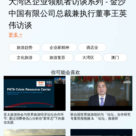
大湾区企业领航者访谈系列 - 金沙
中国有限公司总裁兼执行董事王英
伟访谈
更多 +
旅游趋势
企业家精神
酒店业
文化旅游
旅游复苏
大湾区
澳门
你可能会喜欢
亚太旅游协会与世界旅游经济论坛合作环
联合国世界旅游组织与「论坛」合作研究
节: 通过消费者信心分析在“新常态”下的最
专案简报视频 & 「论坛」致谢辞
佳实践