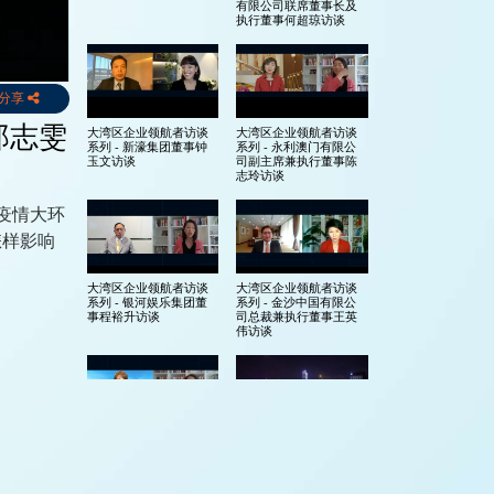
有限公司联席董事长及
执行董事何超琼访谈
分享
郑志雯
大湾区企业领航者访谈
大湾区企业领航者访谈
系列 - 新濠集团董事钟
系列 - 永利澳门有限公
玉文访谈
司副主席兼执行董事陈
志玲访谈
在疫情大环
怎样影响
大湾区企业领航者访谈
大湾区企业领航者访谈
系列 - 银河娱乐集团董
系列 - 金沙中国有限公
事程裕升访谈
司总裁兼执行董事王英
伟访谈
大湾区企业领航者访谈
大湾区企业领航者访谈
系列 - SJM Holdings
系列 - 简介
Limited 主席何超凤访谈