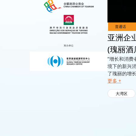
Live
Channels
亚洲企业
筹办单位
(瑰丽酒
“增长和消费
境下的新兴
了瑰丽的增长
更多 +
大湾区