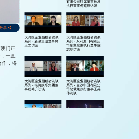
有限公司联席董事长及
执行董事何超琼访谈
分享
大湾区企业领航者访谈
大湾区企业领航者访谈
系列 - 新濠集团董事钟
系列 - 永利澳门有限公
玉文访谈
司副主席兼执行董事陈
而澳门正
志玲访谈
一，一直
合作，将
结就是力
大湾区企业领航者访谈
大湾区企业领航者访谈
和创新
系列 - 银河娱乐集团董
系列 - 金沙中国有限公
事程裕升访谈
司总裁兼执行董事王英
公私营机
伟访谈
企业以及
大湾区企业领航者访谈
大湾区企业领航者访谈
系列 - SJM Holdings
系列 - 简介
Limited 主席何超凤访谈