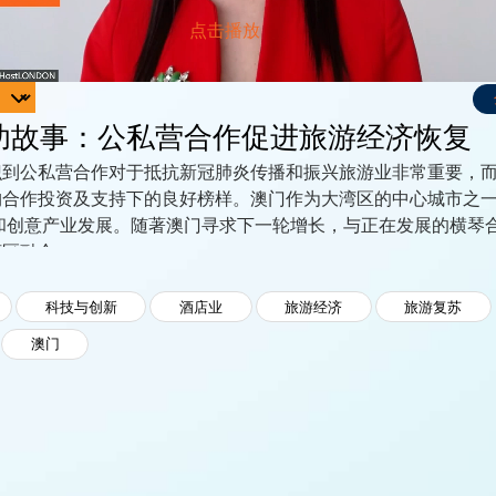
功故事：公私营合作促进旅游经济恢复
识到公私营合作对于抵抗新冠肺炎传播和振兴旅游业非常重要，
构合作投资及支持下的良好榜样。澳门作为大湾区的中心城市之
量和创意产业发展。随著澳门寻求下一轮增长，与正在发展的横琴
湾区融合。
界旅游休闲中心的战略定位，在复苏旅游业的路上充分表现出团
的旅游业通过公私营机构以全新的方法协调合作，显示出其应变力
科技与创新
酒店业
旅游经济
旅游复苏
将重点介绍澳门为协助旅游业的复苏而制定的策略和政策，以及
澳门
伴关系如何提高企业社会责任、支援就业和提供技能、协助中小
发展。 "