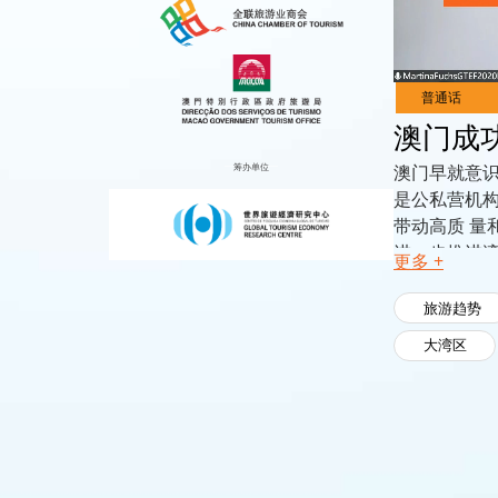
Live
Channels
澳门成
筹办单位
澳门早就意
是公私营机
带动高质 
进一步推进
更多 +
澳门作为世
量。 澳门
旅游趋势
力。本环节
大湾区
构建立的伙
社区的可持续