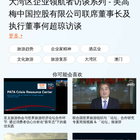
大湾区企业领航者访谈系列 - 美高
梅中国控股有限公司联席董事长及
执行董事何超琼访谈
更多 +
旅游趋势
企业家精神
酒店业
文化旅游
旅游复苏
大湾区
澳门
你可能会喜欢
亚太旅游协会与世界旅游经济论坛合作环
联合国世界旅游组织与「论坛」合作研究
节: 通过消费者信心分析在“新常态”下的最
专案简报视频 & 「论坛」致谢辞
佳实践