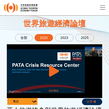
EN
繁
简
世界旅遊經濟論壇
全部
2020
2023
2025
關於論壇
論壇議程
演講者
分享
Live
Channels