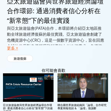
亞太旅遊協會與世界旅遊經濟論壇
合作環節: 通過消費者信心分析在
“新常態”下的最佳實踐
與亞太旅遊協會(PATA)合作，本環節將介紹亞太地區推
動全球旅遊經濟復蘇的最佳實踐。亞太旅遊協會創建了
危機資源中心(CRC)，這是一個數字資源中心，旨在回應
全球旅遊界對危機管理和領導能力的迫切需求。危機資
更多 +
源中心説明旅遊業實體評估其復蘇狀況，並提供實用工
具來幫助他們規劃復蘇方案。在本次會議期間，危機資
旅遊復蘇
源中心從私營部門和目的地管理組織(DMO)收集的最佳
實踐方案將展示最佳危機溝通計畫、支援中小企 業、旅
你可能會喜歡
遊經營者和酒店企業實現可持續業務更新的戰略。會議
還將與兩位專家討論中國出境遊者的信心，疫情下的新
興偏好，以及中國的主要入境市場信心分析。
亞太旅遊協會與世界旅遊經濟論壇合作環
聯合國世界旅遊組織與「論壇」合作研究
節: 通過消費者信心分析在“新常態”下的最
專案簡報視頻 & 「論壇」致謝辭