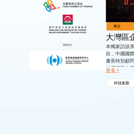
Live
Channels
大灣區企
籌辦單位
本獨家訪談系
欣，中國國際
書長特別顧
她們將與大
更多 +
心的地位添
科技創新