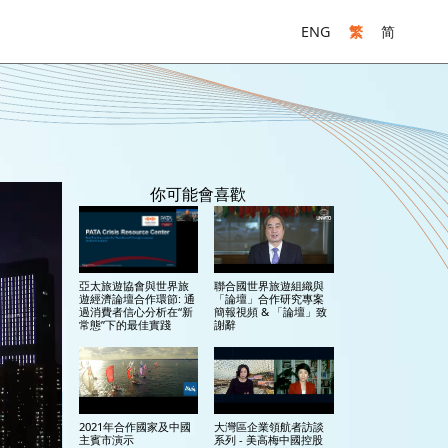
ENG
繁
简
你可能會喜歡
亞太旅遊協會與世界旅
聯合國世界旅遊組織與
遊經濟論壇合作環節: 通
「論壇」合作研究專案
過消費者信心分析在“新
簡報視頻 & 「論壇」致
常態”下的最佳實踐
謝辭
2021年合作國家及中國
大灣區企業領航者訪談
主賓市演示
系列 - 美高梅中國控股