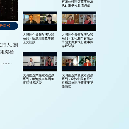
有限公司聯席董事長及
執行董事何超瓊訪談
分享
大灣區企業領航者訪談
大灣區企業領航者訪談
系列 - 新濠集團董事鐘
系列 - 永利澳門有限公
玉文訪談
司副主席兼執行董事陳
持人; 劉
志玲訪談
遊組織秘
遊休閒中
大灣區企業領航者訪談
大灣區企業領航者訪談
系列 - 銀河娛樂集團董
系列 - 金沙中國有限公
事程裕昇訪談
司總裁兼執行董事王英
偉訪談
大灣區企業領航者訪談
大灣區企業領航者訪談
系列 - SJM Holdings
系列 - 簡介
Limited 主席何超鳳訪談