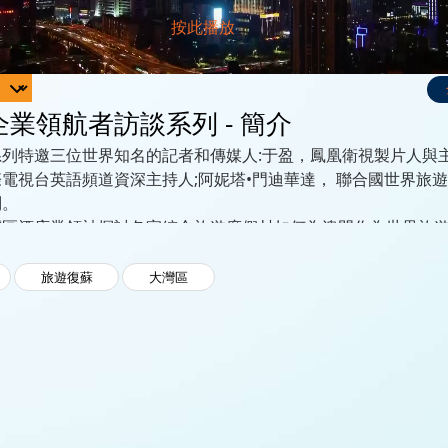
業領航者訪談系列 - 簡介
列特邀三位世界知名的記者和傳媒人:于盈，鳳凰衛視製片人與主
電視台英語頻道資深主持人;阿妮塔•門迪華達， 聯合國世界旅
問。
灣區酒店業領袖探討各家綜合旅遊度假村如何為澳門作為世界旅
磚加瓦，並在當下怎樣調整業務以緩解疫情影響。
旅遊復蘇
大灣區