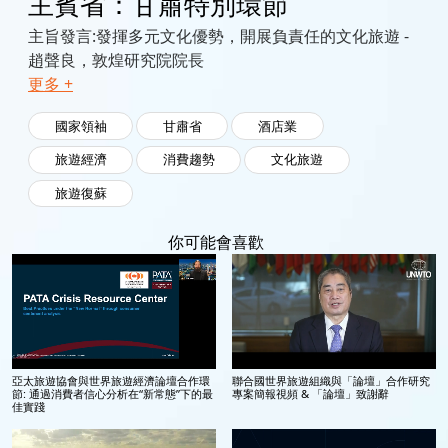
主賓省：甘肅特別環節
主旨發言:發揮多元文化優勢，開展負責任的文化旅遊 -
趙聲良，敦煌研究院院長
更多 +
國家領袖
甘肅省
酒店業
旅遊經濟
消費趨勢
文化旅遊
旅遊復蘇
你可能會喜歡
亞太旅遊協會與世界旅遊經濟論壇合作環
聯合國世界旅遊組織與「論壇」合作研究
節: 通過消費者信心分析在“新常態”下的最
專案簡報視頻 & 「論壇」致謝辭
佳實踐