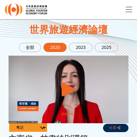
EN
繁
简
世界旅遊經濟論壇
全部
2020
2023
2025
關於論壇
論壇議程
演講者
分享
Live
Channels