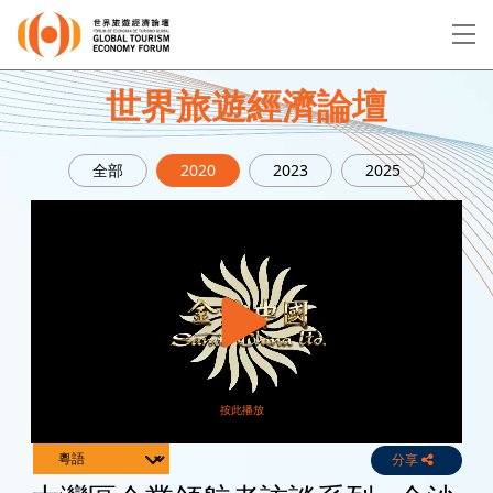
EN
繁
简
世界旅遊經濟論壇
全部
2020
2023
2025
關於論壇
論壇議程
演講者
分享
Live
Channels