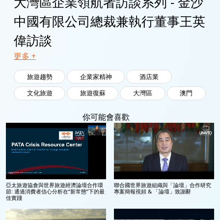
大灣區企業領航者訪談系列 - 金沙
中國有限公司總裁兼執行董事王英
偉訪談
更多 +
旅遊趨勢
企業家精神
酒店業
文化旅遊
旅遊復蘇
大灣區
澳門
你可能會喜歡
亞太旅遊協會與世界旅遊經濟論壇合作環
聯合國世界旅遊組織與「論壇」合作研究
節: 通過消費者信心分析在“新常態”下的最
專案簡報視頻 & 「論壇」致謝辭
佳實踐