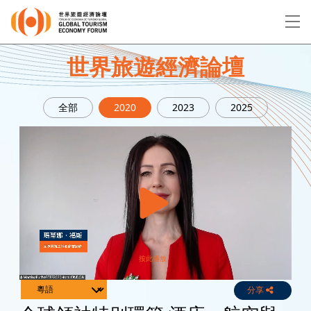
EN
繁
简
世界旅遊經濟論壇
全部
2020
2023
2025
關於論壇
論壇議程
演講者
分享
Live
Channels