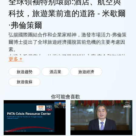
全球領袖特别環節:酒店、航空與
科技，旅遊業前進的道路 - 米歇爾
·弗倫策爾
弘揚國際團結合作和企業家精神，激發市場活力-弗倫策
爾博士提出了全球旅遊經濟擺脫當前危機的主要考慮因
素。
在這主旨發言中，他提出了幾個解決方案:安全和無縫旅
更多 +
遊擔任著怎樣的角色?業界如何提高其應變力?為什麼創
新變得比以往任何時候都更加關鍵
旅遊趨勢
酒店業
旅遊經濟
旅遊復蘇
你可能會喜歡